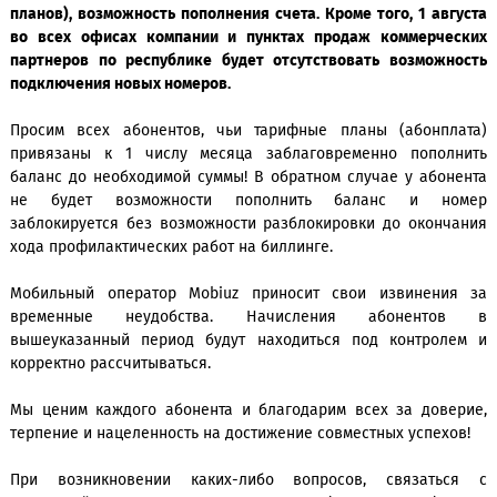
В связи с этим с 23:00 часов 31 июля по 13:00 часов 1 а
текущего года будут временно недоступны сис
самообслуживания абонентов (отображение средс
балансе, подключение/отключение услуг, смена тар
планов), возможность пополнения счета. Кроме того, 1 ав
во всех офисах компании и пунктах продаж коммерч
партнеров по республике будет отсутствовать возмож
подключения новых номеров.
Просим всех абонентов, чьи тарифные планы (абонп
привязаны к 1 числу месяца заблаговременно попо
баланс до необходимой суммы! В обратном случае у або
не будет возможности пополнить баланс и н
заблокируется без возможности разблокировки до окон
хода профилактических работ на биллинге.
Мобильный оператор Mobiuz приносит свои извинен
временные неудобства. Начисления абонент
вышеуказанный период будут находиться под контро