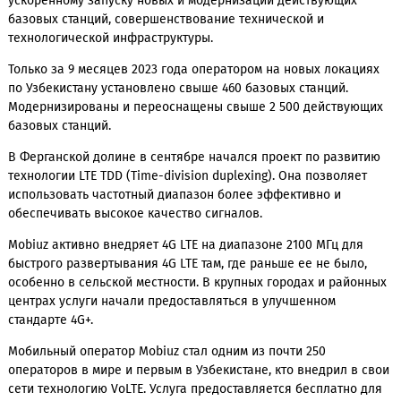
Mobile Broadband Forum 2023), который прошел 10-11 октяб
2023 года в Дубае (ОАЭ).
Международное признание Mobiuz стало возможным благ
ускоренному запуску новых и модернизации действующих
базовых станций, совершенствование технической и
технологической инфраструктуры.
Только за 9 месяцев 2023 года оператором на новых локац
по Узбекистану установлено свыше 460 базовых станций.
Модернизированы и переоснащены свыше 2 500 действу
базовых станций.
В Ферганской долине в сентябре начался проект по разви
технологии LTE TDD (Time-division duplexing). Она позволя
использовать частотный диапазон более эффективно и
обеспечивать высокое качество сигналов.
Mobiuz активно внедряет 4G LTE на диапазоне 2100 МГц дл
быстрого развертывания 4G LTE там, где раньше ее не было