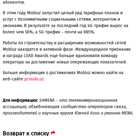
особенно в сельской местности. В крупных городах и рай
центрах услуги начали предоставляться в улучшенном
стандарте 4G+.
Мобильный оператор Mobiuz стал одним из почти 250
операторов в мире и первым в Узбекистане, кто внедрил в
сети технологию VoLTE. Услуга предоставляется бесплатно
абонентов.
В этом году Mobiuz запустил целый ряд тарифных планов 
услуг с безлимитными социальными сетями, интернетом и
звонками. В результате за последний год 4G-трафик вырос
более чем 58%, а 5G-трафик – почти на 885%.
Работы по строительству и расширению возможностей сет
Mobiuz находятся в активной фазе. Международное призн
и награда LEAD Awards еще больше вдохновили команду
оператора на достижение новых опережающих показателе
Больше информации о достижениях Mobiuz можно найти н
веб-сайте
pr.mobi.uz