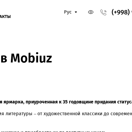
Рус
КОНТАКТЫ
а в Mobiuz
нижная ярмарка, приуроченная к 35 годовщине
прид
ллекция литературы – от художественной классики д