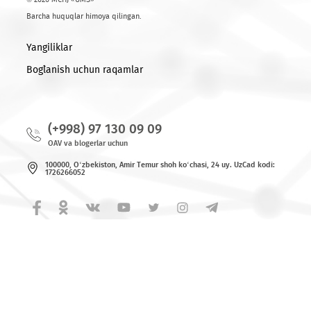
© 2026 MCHJ «UMS»
Barcha huquqlar himoya qilingan.
Yangiliklar
Bog`lanish uchun raqamlar
(+998) 97 130 09 09
OAV va blogerlar uchun
100000, O‘zbekiston, Аmir Tеmur shoh ko‘chаsi, 24 uy. UzCad kodi:
1726266052