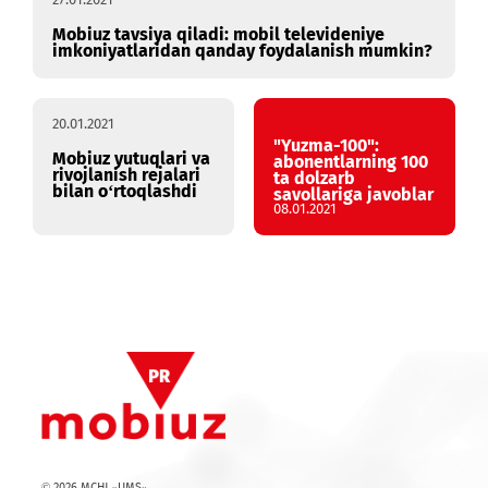
27.01.2021
Mobiuz tavsiya qiladi: mobil televideniye
imkoniyatlaridan qanday foydalanish mumkin?
20.01.2021
"Yuzma-100":
Mobiuz yutuqlari va
abonentlarning 100
rivojlanish rejalari
ta dolzarb
bilan o‘rtoqlashdi
savollariga javoblar
08.01.2021