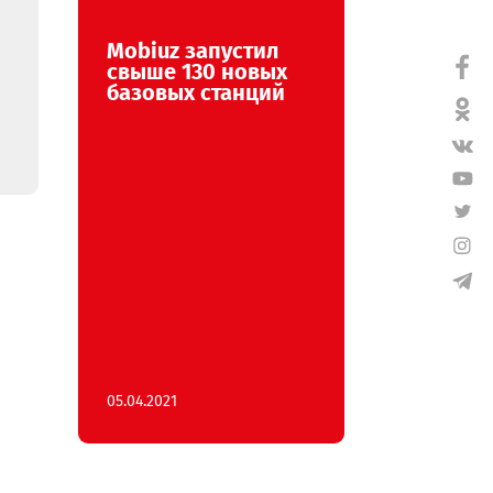
Mobiuz запустил
апустил
свыше 130 новых
ступные
базовых станций
е планы