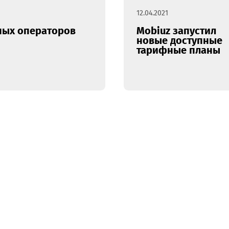
12.04.2021
бильных операторов
Mobiuz з
M
новые до
тарифны