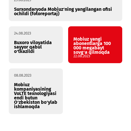
25.08.2023
Surxondaryoda Mobiuzʻning yangilangan ofisi
ochildi (fotoreportaj)
24.08.2023
Mobiuz yangi
Buxoro viloyatida
abonentlarga 100
sayyor qabul
000 megabayt
oʻtkazildi
sovgʻa qilmoqda
22.08.2023
08.08.2023
Mobiuz
kompaniyasining
VoLTE texnologiyasi
endi butun
O‘zbekiston bo‘ylab