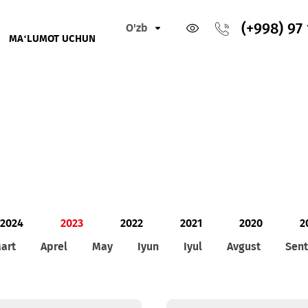
O'zb
IKLAR
MA‘LUMOT UCHUN
2024
2023
2022
2021
2
Mart
Aprel
May
Iyun
Iyul
Avg