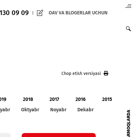
(+998) 97 130 09 09
OAV VA BLOGERLAR 
Chop etish versiy
020
2019
2018
2017
2016
ust
Sentyabr
Oktyabr
Noyabr
Dekabr