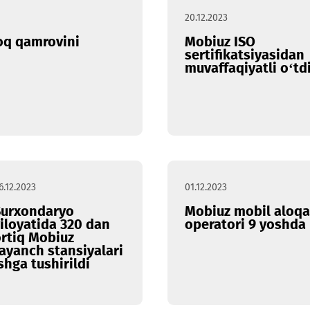
20.12.2023
 tarmoq qamrovini
Mobiuz I
sertifikat
muvaffaqi
06.12.2023
01.12.2023
Surxondaryo
Mobiuz mo
viloyatida 320 dan
operatori
ortiq Mobiuz