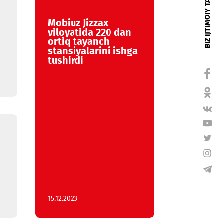
Mobiuz Jizzax
SO
viloyatida 220 dan
siyasidan
ortiq tayanch
yatli o‘tdi
stansiyalarini ishga
tushirdi
bil aloqa
 9 yoshda