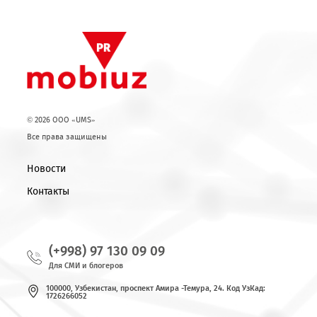
Mobiuz провел
«Теперь не нужно
праздничное
подниматься на
мероприятие для
возвышенность,
детей
чтобы позвонить
или использовать
интернет…»
Показать еще
© 2026 OOO «UMS»