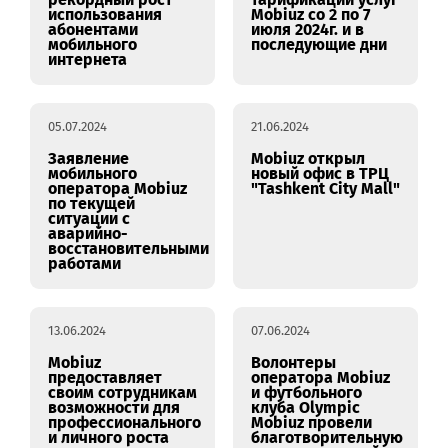
до 70 тыс. сумов
25.07.2024
08.07.2024
Mobiuz
Порядок
зафиксировал
проведения
рекордный рост
тарификации услуг
использования
Mobiuz со 2 по 7
абонентами
июля 2024г. и в
мобильного
последующие дни
интернета
05.07.2024
21.06.2024
Заявление
Mobiuz открыл
мобильного
новый офис в ТРЦ
оператора Mobiuz
"Tashkent City Mall"
по текущей
ситуации с
аварийно-
восстановительными
работами