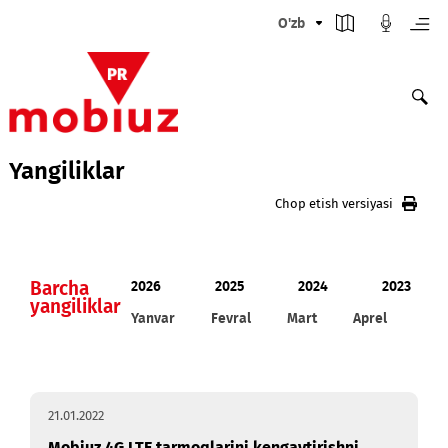
O'zb
Yangiliklar
Chop etish versiyasi
Barcha
2026
2025
2024
20
yangiliklar
Yanvar
Fevral
Mart
Aprel