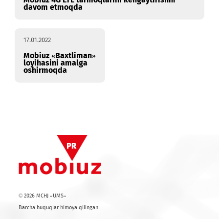
21.01.2022
Mobiuz 4G LTE tarmoqlarini kengaytirishni
davom etmoqda
17.01.2022
Mobiuz «Baxtliman»
loyihasini amalga
oshirmoqda