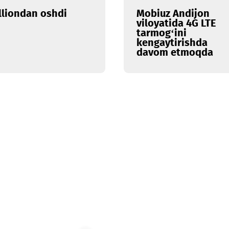
07.04.2022
,6 milliondan oshdi
Mobiuz A
viloyatid
tarmog‘in
kengaytir
davom e