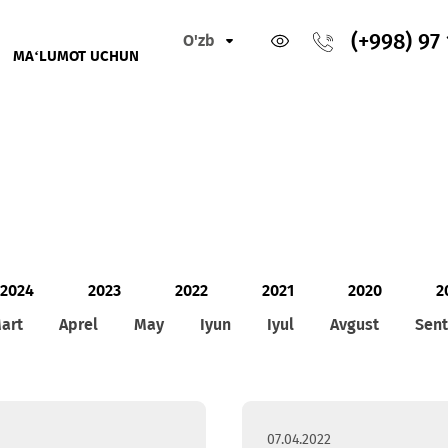
O'zb
IKLAR
MA‘LUMOT UCHUN
2024
2023
2022
2021
2
Mart
Aprel
May
Iyun
Iyul
Avg