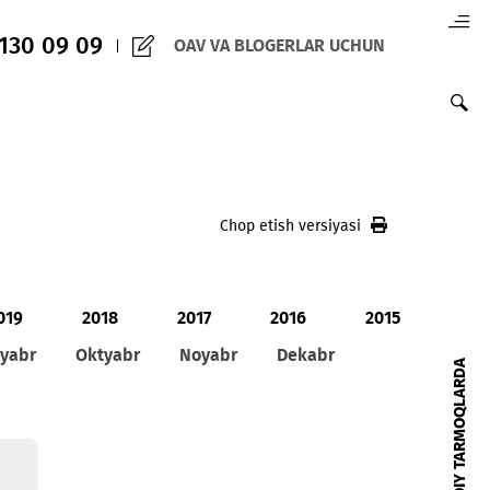
(+998) 97 130 09 09
OAV VA BLOGERLAR 
Chop etish versiy
020
2019
2018
2017
2016
ust
Sentyabr
Oktyabr
Noyabr
Dekabr