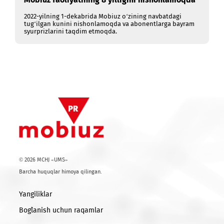
01.12.2022
Mobiuz faoliyatining 8 yilligini nishonlamoqda
2022-yilning 1-dekabrida Mobiuz o‘zining navbatdagi
tug‘ilgan kunini nishonlamoqda va abonentlarga bayram
syurprizlarini taqdim etmoqda.
© 2026 MCHJ «UMS»
Barcha huquqlar himoya qilingan.