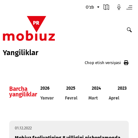
O'zb
Yangiliklar
Chop etish versiyasi
Barcha
2026
2025
2024
20
yangiliklar
Yanvar
Fevral
Mart
Aprel